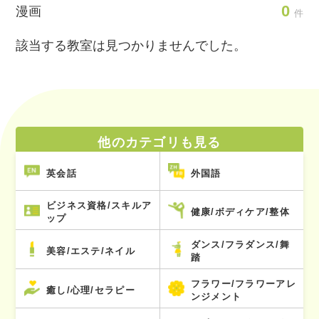
0
漫画
件
該当する教室は見つかりませんでした。
他のカテゴリも見る
英会話
外国語
ビジネス資格/スキルア
健康/ボディケア/整体
ップ
ダンス/フラダンス/舞
美容/エステ/ネイル
踏
フラワー/フラワーアレ
癒し/心理/セラピー
ンジメント