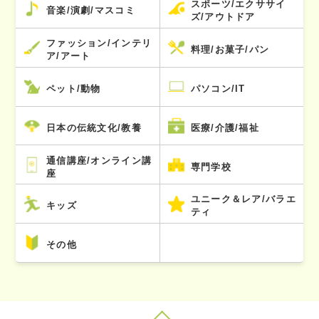
スポーツ/エクササイ
音楽/演劇/マスコミ
ズ/アウトドア
ファッション/インテリ
料理/お菓子/パン
ア/アート
ペット/動物
パソコン/IT
日本の伝統文化/教養
医療/介護/福祉
通信講座/オンライン講
専門学校
座
ユニーク＆レア/バラエ
キッズ
ティ
その他