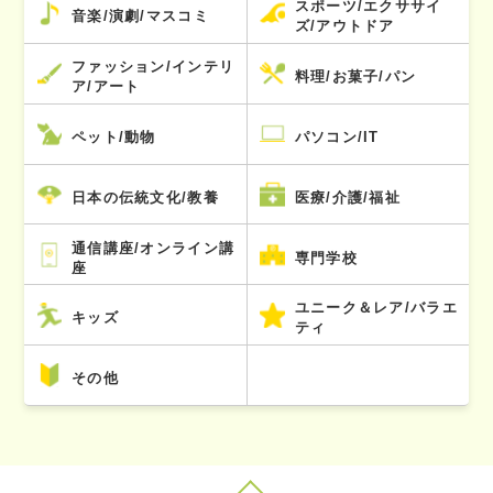
スポーツ/エクササイ
音楽/演劇/マスコミ
ズ/アウトドア
ファッション/インテリ
料理/お菓子/パン
ア/アート
ペット/動物
パソコン/IT
日本の伝統文化/教養
医療/介護/福祉
通信講座/オンライン講
専門学校
座
ユニーク＆レア/バラエ
キッズ
ティ
その他