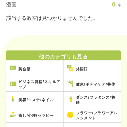
0
漫画
件
該当する教室は見つかりませんでした。
他のカテゴリも見る
英会話
外国語
ビジネス資格/スキルア
健康/ボディケア/整体
ップ
ダンス/フラダンス/舞
美容/エステ/ネイル
踏
フラワー/フラワーアレ
癒し/心理/セラピー
ンジメント