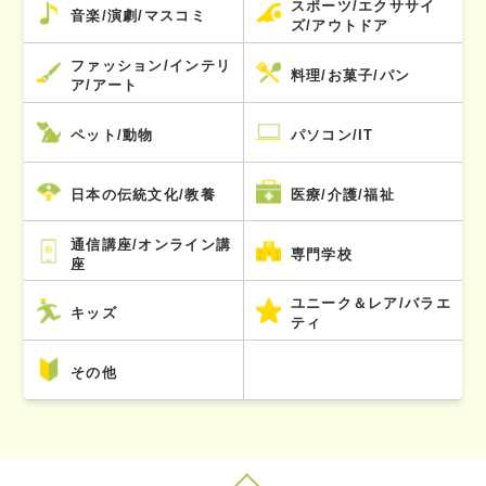
スポーツ/エクササイ
音楽/演劇/マスコミ
ズ/アウトドア
ファッション/インテリ
料理/お菓子/パン
ア/アート
ペット/動物
パソコン/IT
日本の伝統文化/教養
医療/介護/福祉
通信講座/オンライン講
専門学校
座
ユニーク＆レア/バラエ
キッズ
ティ
その他