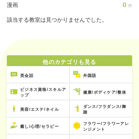
0
漫画
件
該当する教室は見つかりませんでした。
他のカテゴリも見る
英会話
外国語
ビジネス資格/スキルア
健康/ボディケア/整体
ップ
ダンス/フラダンス/舞
美容/エステ/ネイル
踏
フラワー/フラワーアレ
癒し/心理/セラピー
ンジメント