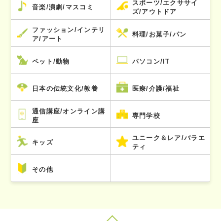
スポーツ/エクササイ
音楽/演劇/マスコミ
ズ/アウトドア
ファッション/インテリ
料理/お菓子/パン
ア/アート
ペット/動物
パソコン/IT
日本の伝統文化/教養
医療/介護/福祉
通信講座/オンライン講
専門学校
座
ユニーク＆レア/バラエ
キッズ
ティ
その他