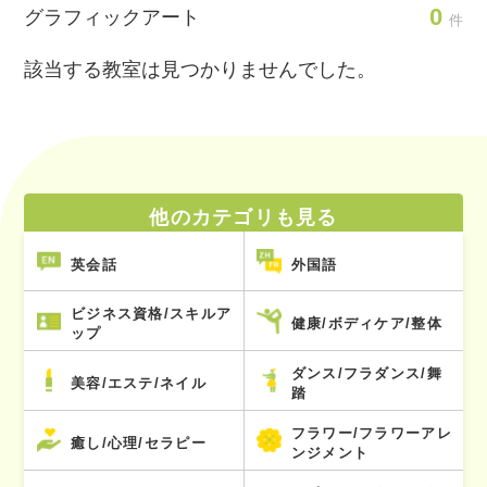
0
グラフィックアート
件
該当する教室は見つかりませんでした。
他のカテゴリも見る
英会話
外国語
ビジネス資格/スキルア
健康/ボディケア/整体
ップ
ダンス/フラダンス/舞
美容/エステ/ネイル
踏
フラワー/フラワーアレ
癒し/心理/セラピー
ンジメント