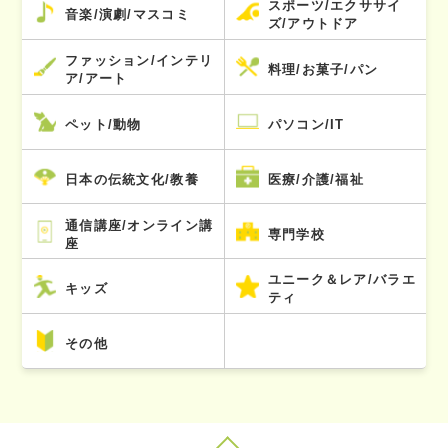
スポーツ/エクササイ
音楽/演劇/マスコミ
ズ/アウトドア
ファッション/インテリ
料理/お菓子/パン
ア/アート
ペット/動物
パソコン/IT
日本の伝統文化/教養
医療/介護/福祉
通信講座/オンライン講
専門学校
座
ユニーク＆レア/バラエ
キッズ
ティ
その他