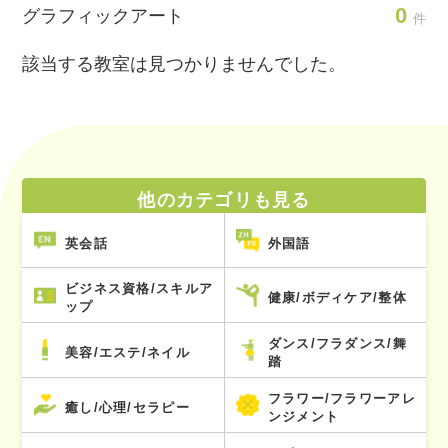
0
グラフィックアート
件
該当する教室は見つかりませんでした。
他のカテゴリも見る
英会話
外国語
ビジネス資格/スキルア
健康/ボディケア/整体
ップ
ダンス/フラダンス/舞
美容/エステ/ネイル
踏
フラワー/フラワーアレ
癒し/心理/セラピー
ンジメント