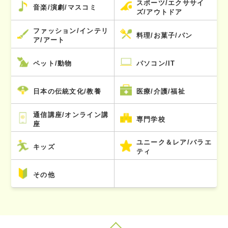
スポーツ/エクササイ
音楽/演劇/マスコミ
ズ/アウトドア
ファッション/インテリ
料理/お菓子/パン
ア/アート
ペット/動物
パソコン/IT
日本の伝統文化/教養
医療/介護/福祉
通信講座/オンライン講
専門学校
座
ユニーク＆レア/バラエ
キッズ
ティ
その他