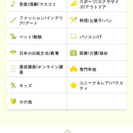
スポーツ/エクササイ
音楽/演劇/マスコミ
ズ/アウトドア
ファッション/インテリ
料理/お菓子/パン
ア/アート
ペット/動物
パソコン/IT
日本の伝統文化/教養
医療/介護/福祉
通信講座/オンライン講
専門学校
座
ユニーク＆レア/バラエ
キッズ
ティ
その他