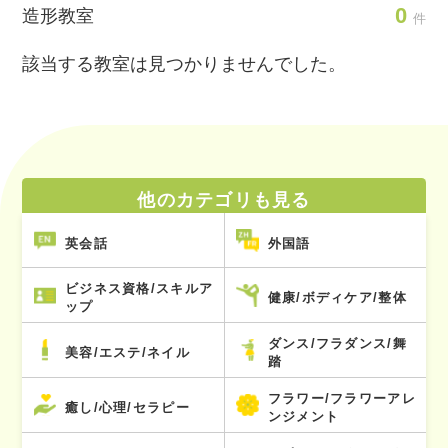
0
造形教室
件
該当する教室は見つかりませんでした。
他のカテゴリも見る
英会話
外国語
ビジネス資格/スキルア
健康/ボディケア/整体
ップ
ダンス/フラダンス/舞
美容/エステ/ネイル
踏
フラワー/フラワーアレ
癒し/心理/セラピー
ンジメント