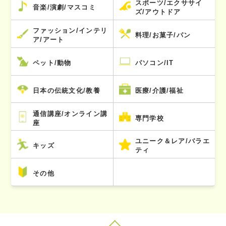
スポーツ/エクササイ
音楽/演劇/マスコミ
ズ/アウトドア
ファッション/インテリ
料理/お菓子/パン
ア/アート
ペット/動物
パソコン/IT
日本の伝統文化/教養
医療/介護/福祉
通信講座/オンライン講
専門学校
座
ユニーク＆レア/バラエ
キッズ
ティ
その他