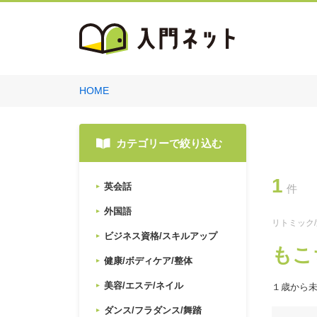
HOME
カテゴリーで絞り込む
1
英会話
件
外国語
リトミック
ビジネス資格/スキルアップ
も
健康/ボディケア/整体
美容/エステ/ネイル
１歳から
ダンス/フラダンス/舞踏