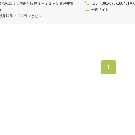
根県広島市安佐南区緑井３－２３－３８緑井集
TEL： 082-876-1867 / FAX
所
公式サイト
R緑井駅前フジグランとなり
1