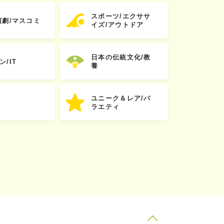
スポーツ/エクササ
演劇/マスコミ
イズ/アウトドア
日本の伝統文化/教
ン/IT
養
ユニーク＆レア/バ
ラエティ