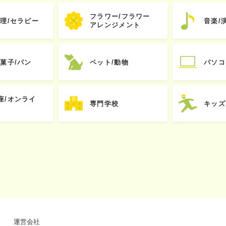
フラワー/フラワー
心理/セラピー
音楽/
アレンジメント
お菓子/パン
ペット/動物
パソコ
座/オンライ
専門学校
キッズ
運営会社