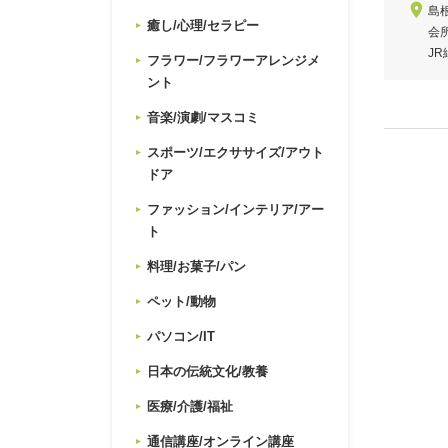
島
癒し/心理/セラピー
会
J
フラワー/フラワーアレンジメ
ント
音楽/演劇/マスコミ
スポーツ/エクササイズ/アウト
ドア
ファッション/インテリア/アー
ト
料理/お菓子/パン
ペット/動物
パソコン/IT
日本の伝統文化/教養
医療/介護/福祉
通信講座/オンライン講座