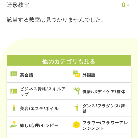
0
造形教室
件
該当する教室は見つかりませんでした。
他のカテゴリも見る
英会話
外国語
ビジネス資格/スキルア
健康/ボディケア/整体
ップ
ダンス/フラダンス/舞
美容/エステ/ネイル
踏
フラワー/フラワーアレ
癒し/心理/セラピー
ンジメント