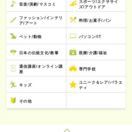
スポーツ/エクササイ
音楽/演劇/マスコミ
ズ/アウトドア
ファッション/インテリ
料理/お菓子/パン
ア/アート
ペット/動物
パソコン/IT
日本の伝統文化/教養
医療/介護/福祉
通信講座/オンライン講
専門学校
座
ユニーク＆レア/バラエ
キッズ
ティ
その他