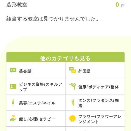
0
造形教室
件
該当する教室は見つかりませんでした。
他のカテゴリも見る
英会話
外国語
ビジネス資格/スキルア
健康/ボディケア/整体
ップ
ダンス/フラダンス/舞
美容/エステ/ネイル
踏
フラワー/フラワーアレ
癒し/心理/セラピー
ンジメント