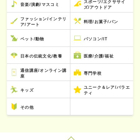
スポーツ/エクササイ
音楽/演劇/マスコミ
ズ/アウトドア
ファッション/インテリ
料理/お菓子/パン
ア/アート
ペット/動物
パソコン/IT
日本の伝統文化/教養
医療/介護/福祉
通信講座/オンライン講
専門学校
座
ユニーク＆レア/バラエ
キッズ
ティ
その他