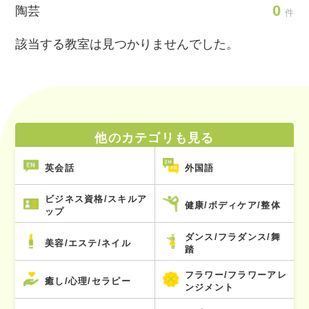
0
陶芸
件
該当する教室は見つかりませんでした。
他のカテゴリも見る
英会話
外国語
ビジネス資格/スキルア
健康/ボディケア/整体
ップ
ダンス/フラダンス/舞
美容/エステ/ネイル
踏
フラワー/フラワーアレ
癒し/心理/セラピー
ンジメント