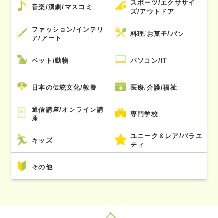
スポーツ/エクササイ
音楽/演劇/マスコミ
ズ/アウトドア
ファッション/インテリ
料理/お菓子/パン
ア/アート
ペット/動物
パソコン/IT
日本の伝統文化/教養
医療/介護/福祉
通信講座/オンライン講
専門学校
座
ユニーク＆レア/バラエ
キッズ
ティ
その他