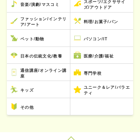
スポーツ/エクササイ
音楽/演劇/マスコミ
ズ/アウトドア
ファッション/インテリ
料理/お菓子/パン
ア/アート
ペット/動物
パソコン/IT
日本の伝統文化/教養
医療/介護/福祉
通信講座/オンライン講
専門学校
座
ユニーク＆レア/バラエ
キッズ
ティ
その他