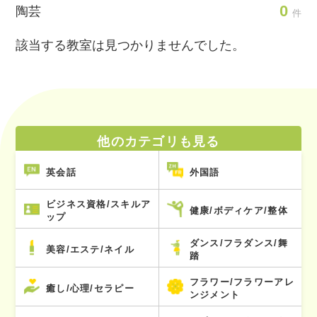
0
陶芸
件
該当する教室は見つかりませんでした。
他のカテゴリも見る
英会話
外国語
ビジネス資格/スキルア
健康/ボディケア/整体
ップ
ダンス/フラダンス/舞
美容/エステ/ネイル
踏
フラワー/フラワーアレ
癒し/心理/セラピー
ンジメント