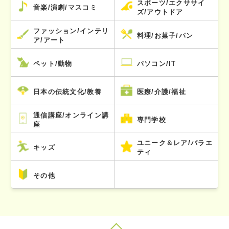
スポーツ/エクササイ
音楽/演劇/マスコミ
ズ/アウトドア
ファッション/インテリ
料理/お菓子/パン
ア/アート
ペット/動物
パソコン/IT
日本の伝統文化/教養
医療/介護/福祉
通信講座/オンライン講
専門学校
座
ユニーク＆レア/バラエ
キッズ
ティ
その他