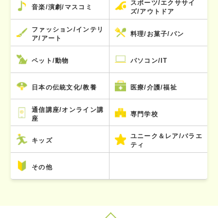
スポーツ/エクササイ
音楽/演劇/マスコミ
ズ/アウトドア
ファッション/インテリ
料理/お菓子/パン
ア/アート
ペット/動物
パソコン/IT
日本の伝統文化/教養
医療/介護/福祉
通信講座/オンライン講
専門学校
座
ユニーク＆レア/バラエ
キッズ
ティ
その他