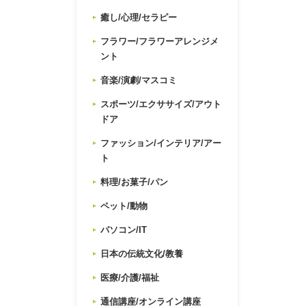
癒し/心理/セラピー
フラワー/フラワーアレンジメ
ント
音楽/演劇/マスコミ
スポーツ/エクササイズ/アウト
ドア
ファッション/インテリア/アー
ト
料理/お菓子/パン
ペット/動物
パソコン/IT
日本の伝統文化/教養
医療/介護/福祉
通信講座/オンライン講座