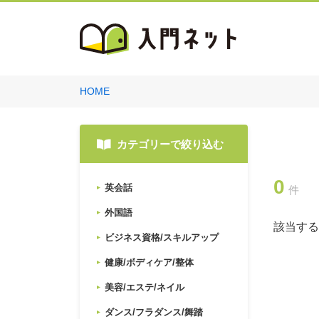
HOME
カテゴリーで絞り込む
0
英会話
件
外国語
該当する
ビジネス資格/スキルアップ
健康/ボディケア/整体
美容/エステ/ネイル
ダンス/フラダンス/舞踏