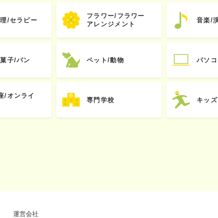
フラワー/フラワー
心理/セラピー
音楽/
アレンジメント
お菓子/パン
ペット/動物
パソコ
座/オンライ
専門学校
キッズ
運営会社