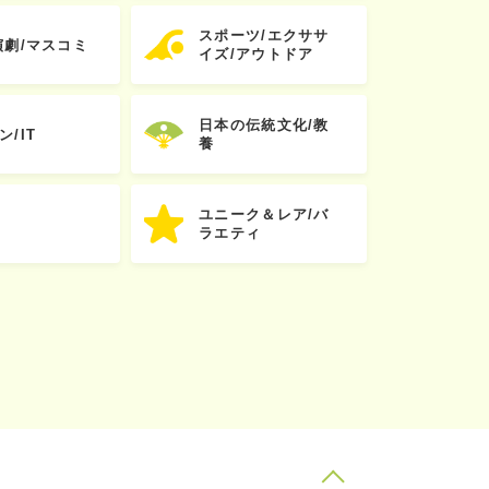
スポーツ/エクササ
演劇/マスコミ
イズ/アウトドア
日本の伝統文化/教
ン/IT
養
ユニーク＆レア/バ
ラエティ