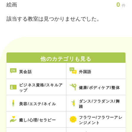
0
絵画
件
該当する教室は見つかりませんでした。
他のカテゴリも見る
英会話
外国語
ビジネス資格/スキルア
健康/ボディケア/整体
ップ
ダンス/フラダンス/舞
美容/エステ/ネイル
踏
フラワー/フラワーアレ
癒し/心理/セラピー
ンジメント