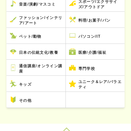
スポーツ/エクササイ
音楽/演劇/マスコミ
ズ/アウトドア
ファッション/インテリ
料理/お菓子/パン
ア/アート
ペット/動物
パソコン/IT
日本の伝統文化/教養
医療/介護/福祉
通信講座/オンライン講
専門学校
座
ユニーク＆レア/バラエ
キッズ
ティ
その他