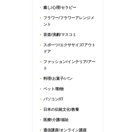
癒し/心理/セラピー
フラワー/フラワーアレンジメ
ント
音楽/演劇/マスコミ
スポーツ/エクササイズ/アウト
ドア
ファッション/インテリア/アー
ト
料理/お菓子/パン
ペット/動物
パソコン/IT
日本の伝統文化/教養
医療/介護/福祉
通信講座/オンライン講座