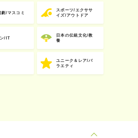
スポーツ/エクササ
演劇/マスコミ
イズ/アウトドア
日本の伝統文化/教
ン/IT
養
ユニーク＆レア/バ
ラエティ