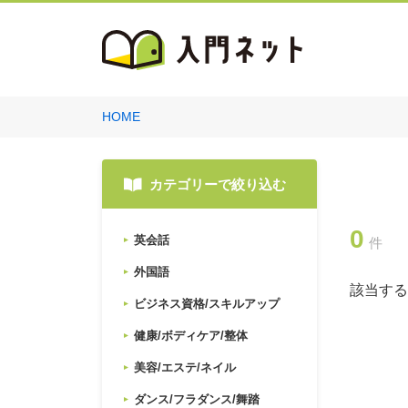
HOME
カテゴリーで絞り込む
0
英会話
件
外国語
該当する
ビジネス資格/スキルアップ
健康/ボディケア/整体
美容/エステ/ネイル
ダンス/フラダンス/舞踏