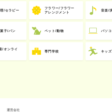
フラワー/フラワー
心理/セラピー
音楽/
アレンジメント
お菓子/パン
ペット/動物
パソコ
座/オンライ
専門学校
キッズ
運営会社