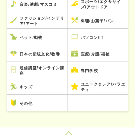
スポーツ/エクササイ
音楽/演劇/マスコミ
ズ/アウトドア
ファッション/インテリ
料理/お菓子/パン
ア/アート
ペット/動物
パソコン/IT
日本の伝統文化/教養
医療/介護/福祉
通信講座/オンライン講
専門学校
座
ユニーク＆レア/バラエ
キッズ
ティ
その他