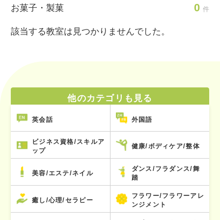
0
お菓子・製菓
件
該当する教室は見つかりませんでした。
他のカテゴリも見る
英会話
外国語
ビジネス資格/スキルア
健康/ボディケア/整体
ップ
ダンス/フラダンス/舞
美容/エステ/ネイル
踏
フラワー/フラワーアレ
癒し/心理/セラピー
ンジメント