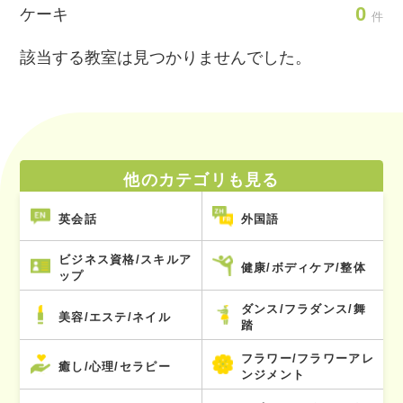
0
ケーキ
件
該当する教室は見つかりませんでした。
他のカテゴリも見る
英会話
外国語
ビジネス資格/スキルア
健康/ボディケア/整体
ップ
ダンス/フラダンス/舞
美容/エステ/ネイル
踏
フラワー/フラワーアレ
癒し/心理/セラピー
ンジメント