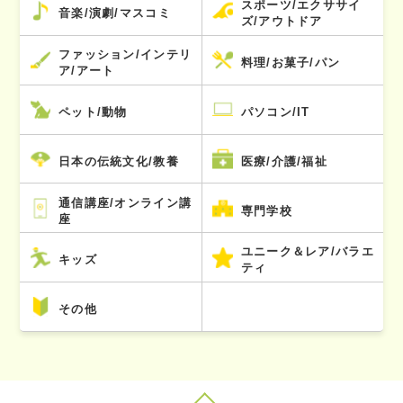
スポーツ/エクササイ
音楽/演劇/マスコミ
ズ/アウトドア
ファッション/インテリ
料理/お菓子/パン
ア/アート
ペット/動物
パソコン/IT
日本の伝統文化/教養
医療/介護/福祉
通信講座/オンライン講
専門学校
座
ユニーク＆レア/バラエ
キッズ
ティ
その他