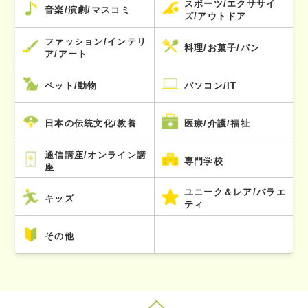
スポーツ/エクササイ
音楽/演劇/マスコミ
ズ/アウトドア
ファッション/インテリ
料理/お菓子/パン
ア/アート
ペット/動物
パソコン/IT
日本の伝統文化/教養
医療/介護/福祉
通信講座/オンライン講
専門学校
座
ユニーク＆レア/バラエ
キッズ
ティ
その他