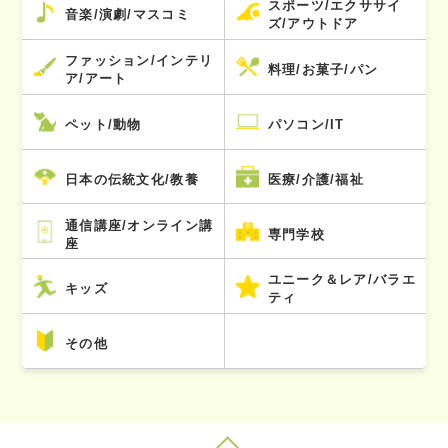
スポーツ/エクササイ
音楽/演劇/マスコミ
ズ/アウトドア
ファッション/インテリ
料理/お菓子/パン
ア/アート
ペット/動物
パソコン/IT
日本の伝統文化/教養
医療/介護/福祉
通信講座/オンライン講
専門学校
座
ユニーク＆レア/バラエ
キッズ
ティ
その他