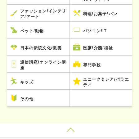
ファッション/インテリ
料理/お菓子/パン
ア/アート
ペット/動物
パソコン/IT
日本の伝統文化/教養
医療/介護/福祉
通信講座/オンライン講
専門学校
座
ユニーク＆レア/バラエ
キッズ
ティ
その他