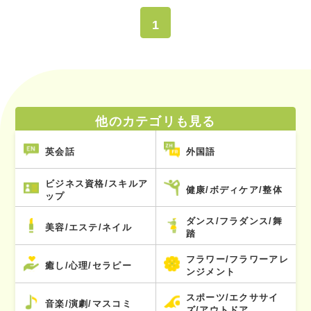
1
他のカテゴリも見る
英会話
外国語
ビジネス資格/スキルア
健康/ボディケア/整体
ップ
ダンス/フラダンス/舞
美容/エステ/ネイル
踏
フラワー/フラワーアレ
癒し/心理/セラピー
ンジメント
スポーツ/エクササイ
音楽/演劇/マスコミ
ズ/アウトドア