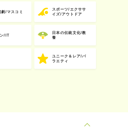
スポーツ/エクササ
演劇/マスコミ
イズ/アウトドア
日本の伝統文化/教
ン/IT
養
ユニーク＆レア/バ
ラエティ