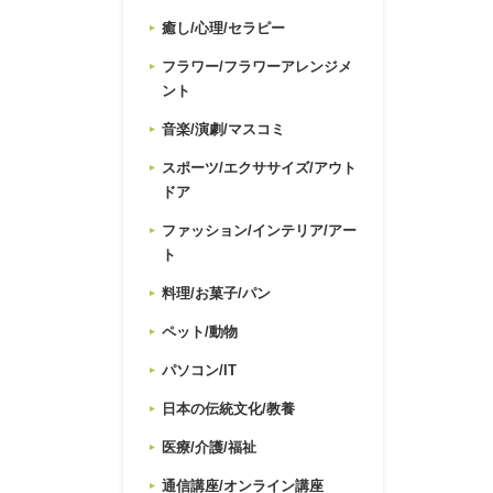
癒し/心理/セラピー
フラワー/フラワーアレンジメ
ント
音楽/演劇/マスコミ
スポーツ/エクササイズ/アウト
ドア
ファッション/インテリア/アー
ト
料理/お菓子/パン
ペット/動物
パソコン/IT
日本の伝統文化/教養
医療/介護/福祉
通信講座/オンライン講座