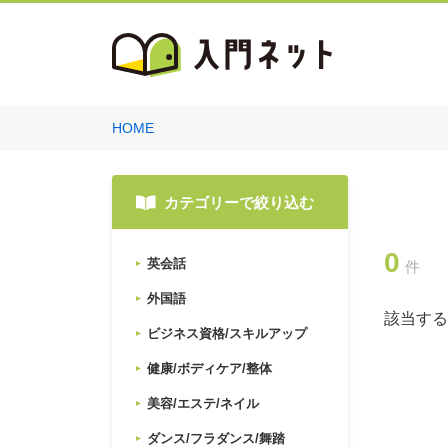
HOME
カテゴリーで絞り込む
0
英会話
件
外国語
該当する
ビジネス資格/スキルアップ
健康/ボディケア/整体
美容/エステ/ネイル
ダンス/フラダンス/舞踏