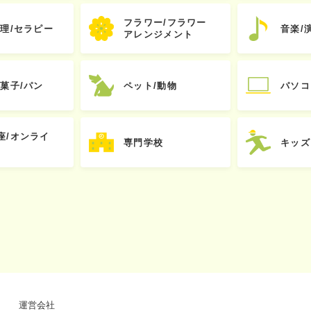
フラワー/フラワー
心理/セラピー
音楽/
アレンジメント
お菓子/パン
ペット/動物
パソコ
座/オンライ
専門学校
キッズ
運営会社