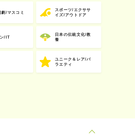
スポーツ/エクササ
演劇/マスコミ
イズ/アウトドア
日本の伝統文化/教
ン/IT
養
ユニーク＆レア/バ
ラエティ