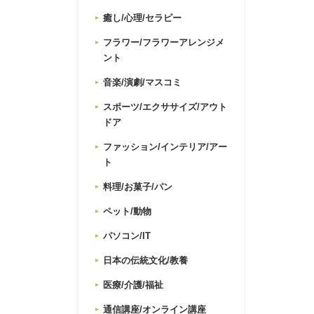
癒し/心理/セラピー
フラワー/フラワーアレンジメ
ント
音楽/演劇/マスコミ
スポーツ/エクササイズ/アウト
ドア
ファッション/インテリア/アー
ト
料理/お菓子/パン
ペット/動物
パソコン/IT
日本の伝統文化/教養
医療/介護/福祉
通信講座/オンライン講座