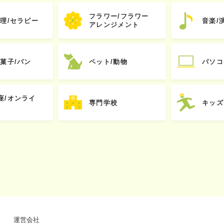
フラワー/フラワー
心理/セラピー
音楽/
アレンジメント
お菓子/パン
ペット/動物
パソコ
座/オンライ
専門学校
キッズ
運営会社