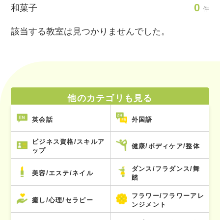
0
和菓子
件
該当する教室は見つかりませんでした。
他のカテゴリも見る
英会話
外国語
ビジネス資格/スキルア
健康/ボディケア/整体
ップ
ダンス/フラダンス/舞
美容/エステ/ネイル
踏
フラワー/フラワーアレ
癒し/心理/セラピー
ンジメント