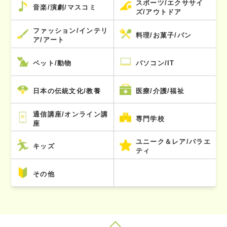
スポーツ/エクササイ
音楽/演劇/マスコミ
ズ/アウトドア
ファッション/インテリ
料理/お菓子/パン
ア/アート
ペット/動物
パソコン/IT
日本の伝統文化/教養
医療/介護/福祉
通信講座/オンライン講
専門学校
座
ユニーク＆レア/バラエ
キッズ
ティ
その他