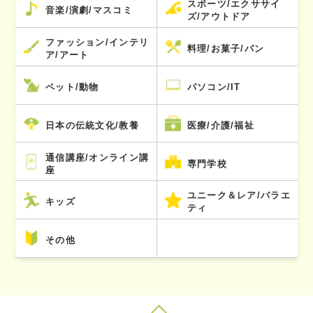
スポーツ/エクササイ
音楽/演劇/マスコミ
ズ/アウトドア
ファッション/インテリ
料理/お菓子/パン
ア/アート
ペット/動物
パソコン/IT
日本の伝統文化/教養
医療/介護/福祉
通信講座/オンライン講
専門学校
座
ユニーク＆レア/バラエ
キッズ
ティ
その他