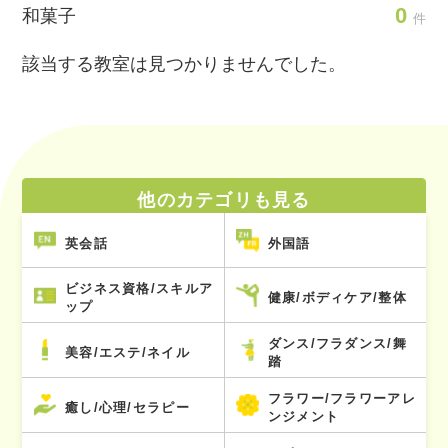
0
和菓子
件
該当する教室は見つかりませんでした。
他のカテゴリも見る
英会話
外国語
ビジネス資格/スキルア
健康/ボディケア/整体
ップ
ダンス/フラダンス/舞
美容/エステ/ネイル
踏
フラワー/フラワーアレ
癒し/心理/セラピー
ンジメント