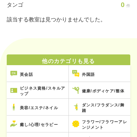
0
タンゴ
件
該当する教室は見つかりませんでした。
他のカテゴリも見る
英会話
外国語
ビジネス資格/スキルア
健康/ボディケア/整体
ップ
ダンス/フラダンス/舞
美容/エステ/ネイル
踏
フラワー/フラワーアレ
癒し/心理/セラピー
ンジメント