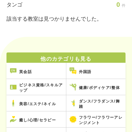
0
タンゴ
件
該当する教室は見つかりませんでした。
他のカテゴリも見る
英会話
外国語
ビジネス資格/スキルア
健康/ボディケア/整体
ップ
ダンス/フラダンス/舞
美容/エステ/ネイル
踏
フラワー/フラワーアレ
癒し/心理/セラピー
ンジメント