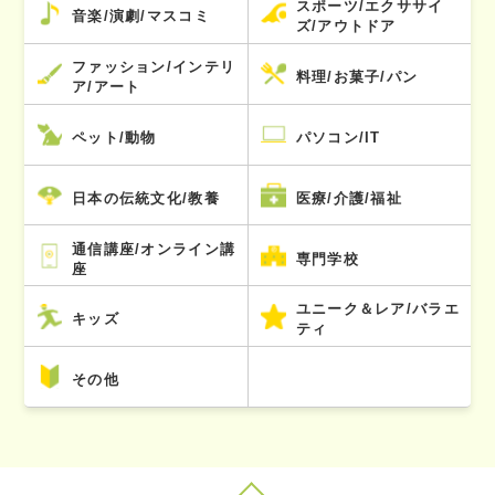
スポーツ/エクササイ
音楽/演劇/マスコミ
ズ/アウトドア
ファッション/インテリ
料理/お菓子/パン
ア/アート
ペット/動物
パソコン/IT
日本の伝統文化/教養
医療/介護/福祉
通信講座/オンライン講
専門学校
座
ユニーク＆レア/バラエ
キッズ
ティ
その他