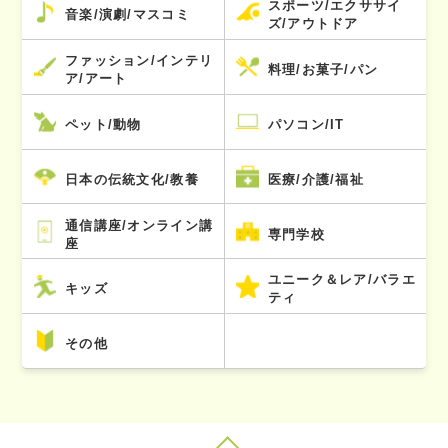
スポーツ/エクササイ
音楽/演劇/マスコミ
ズ/アウトドア
ファッション/インテリ
料理/お菓子/パン
ア/アート
ペット/動物
パソコン/IT
日本の伝統文化/教養
医療/介護/福祉
通信講座/オンライン講
専門学校
座
ユニーク＆レア/バラエ
キッズ
ティ
その他