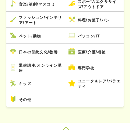
スポーツ/エクササイ
音楽/演劇/マスコミ
ズ/アウトドア
ファッション/インテリ
料理/お菓子/パン
ア/アート
ペット/動物
パソコン/IT
日本の伝統文化/教養
医療/介護/福祉
通信講座/オンライン講
専門学校
座
ユニーク＆レア/バラエ
キッズ
ティ
その他