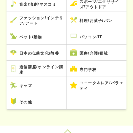
スポーツ/エクササイ
音楽/演劇/マスコミ
ズ/アウトドア
ファッション/インテリ
料理/お菓子/パン
ア/アート
ペット/動物
パソコン/IT
日本の伝統文化/教養
医療/介護/福祉
通信講座/オンライン講
専門学校
座
ユニーク＆レア/バラエ
キッズ
ティ
その他