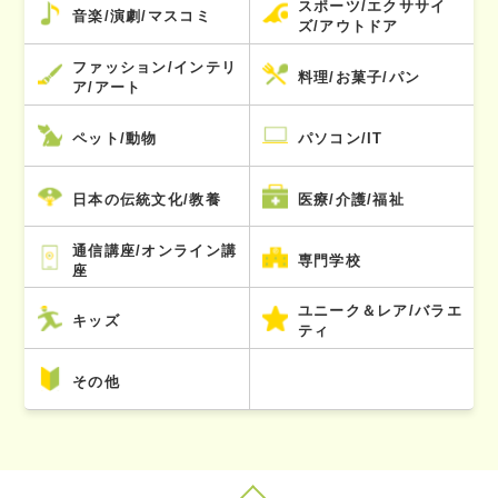
スポーツ/エクササイ
音楽/演劇/マスコミ
ズ/アウトドア
ファッション/インテリ
料理/お菓子/パン
ア/アート
ペット/動物
パソコン/IT
日本の伝統文化/教養
医療/介護/福祉
通信講座/オンライン講
専門学校
座
ユニーク＆レア/バラエ
キッズ
ティ
その他