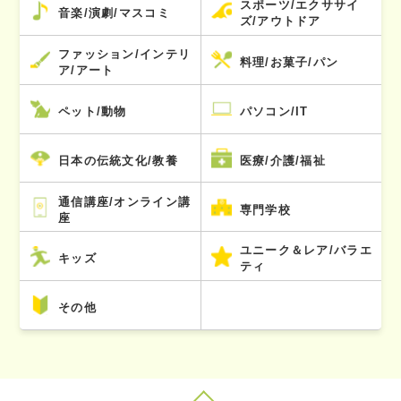
スポーツ/エクササイ
音楽/演劇/マスコミ
ズ/アウトドア
ファッション/インテリ
料理/お菓子/パン
ア/アート
ペット/動物
パソコン/IT
日本の伝統文化/教養
医療/介護/福祉
通信講座/オンライン講
専門学校
座
ユニーク＆レア/バラエ
キッズ
ティ
その他