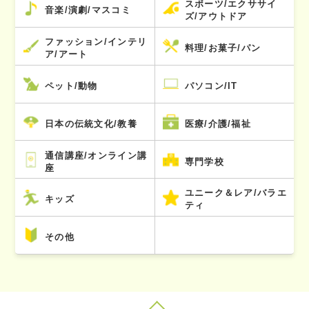
スポーツ/エクササイ
音楽/演劇/マスコミ
ズ/アウトドア
ファッション/インテリ
料理/お菓子/パン
ア/アート
ペット/動物
パソコン/IT
日本の伝統文化/教養
医療/介護/福祉
通信講座/オンライン講
専門学校
座
ユニーク＆レア/バラエ
キッズ
ティ
その他