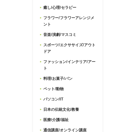
癒し/心理/セラピー
フラワー/フラワーアレンジメ
ント
音楽/演劇/マスコミ
スポーツ/エクササイズ/アウト
ドア
ファッション/インテリア/アー
ト
料理/お菓子/パン
ペット/動物
パソコン/IT
日本の伝統文化/教養
医療/介護/福祉
通信講座/オンライン講座