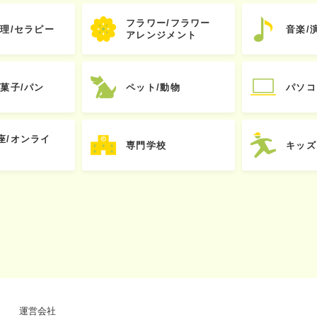
フラワー/フラワー
心理/セラピー
音楽/
アレンジメント
お菓子/パン
ペット/動物
パソコ
座/オンライ
専門学校
キッズ
運営会社