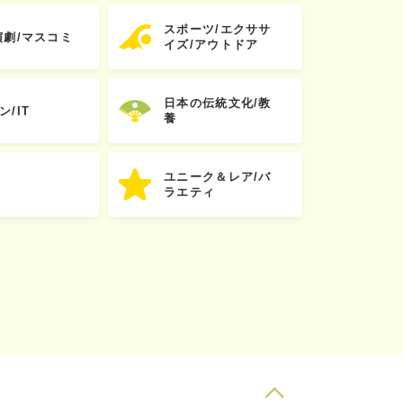
スポーツ/エクササ
演劇/マスコミ
イズ/アウトドア
日本の伝統文化/教
ン/IT
養
ユニーク＆レア/バ
ラエティ