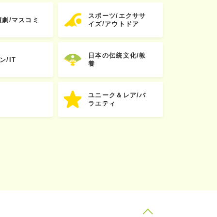
スポーツ/エクササ
演劇/マスコミ
イズ/アウトドア
日本の伝統文化/教
ン/IT
養
ユニーク＆レア/バ
ラエティ