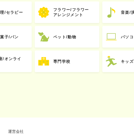
フラワー/フラワー
心理/セラピー
音楽/
アレンジメント
お菓子/パン
ペット/動物
パソコ
座/オンライ
専門学校
キッズ
運営会社