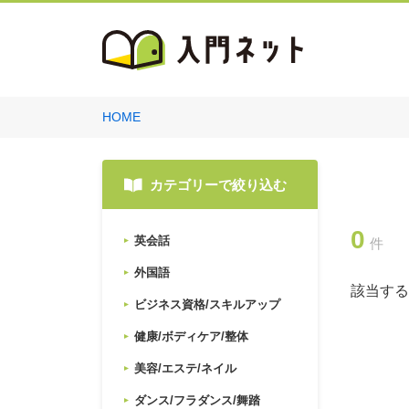
HOME
カテゴリーで絞り込む
0
英会話
件
外国語
該当する
ビジネス資格/スキルアップ
健康/ボディケア/整体
美容/エステ/ネイル
ダンス/フラダンス/舞踏