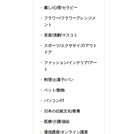
癒し/心理/セラピー
フラワー/フラワーアレンジメ
ント
音楽/演劇/マスコミ
スポーツ/エクササイズ/アウト
ドア
ファッション/インテリア/アー
ト
料理/お菓子/パン
ペット/動物
パソコン/IT
日本の伝統文化/教養
医療/介護/福祉
通信講座/オンライン講座