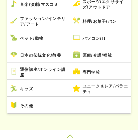
スポーツ/エクササイ
音楽/演劇/マスコミ
ズ/アウトドア
ファッション/インテリ
料理/お菓子/パン
ア/アート
ペット/動物
パソコン/IT
日本の伝統文化/教養
医療/介護/福祉
通信講座/オンライン講
専門学校
座
ユニーク＆レア/バラエ
キッズ
ティ
その他