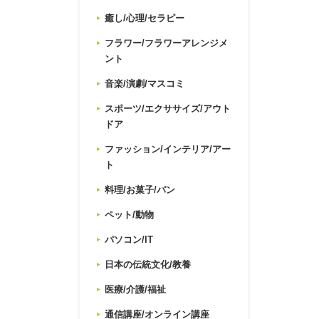
癒し/心理/セラピー
フラワー/フラワーアレンジメ
ント
音楽/演劇/マスコミ
スポーツ/エクササイズ/アウト
ドア
ファッション/インテリア/アー
ト
料理/お菓子/パン
ペット/動物
パソコン/IT
日本の伝統文化/教養
医療/介護/福祉
通信講座/オンライン講座