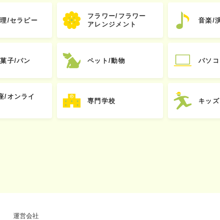
フラワー/フラワー
心理/セラピー
音楽/
アレンジメント
お菓子/パン
ペット/動物
パソコ
座/オンライ
専門学校
キッズ
運営会社