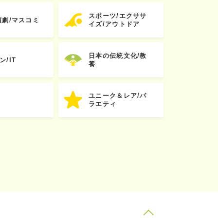
スポーツ/エクササ
演劇/マスコミ
イズ/アウトドア
日本の伝統文化/教
ン/IT
養
ユニーク＆レア/バ
ラエティ