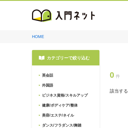
HOME
カテゴリーで絞り込む
0
英会話
件
外国語
該当する
ビジネス資格/スキルアップ
健康/ボディケア/整体
美容/エステ/ネイル
ダンス/フラダンス/舞踏