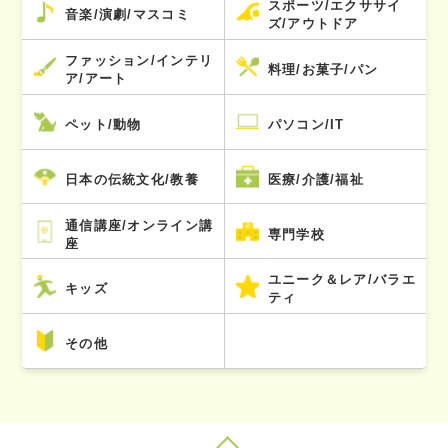
スポーツ/エクササイ
音楽/演劇/マスコミ
ズ/アウトドア
ファッション/インテリ
料理/お菓子/パン
ア/アート
ペット/動物
パソコン/IT
日本の伝統文化/教養
医療/介護/福祉
通信講座/オンライン講
専門学校
座
ユニーク＆レア/バラエ
キッズ
ティ
その他