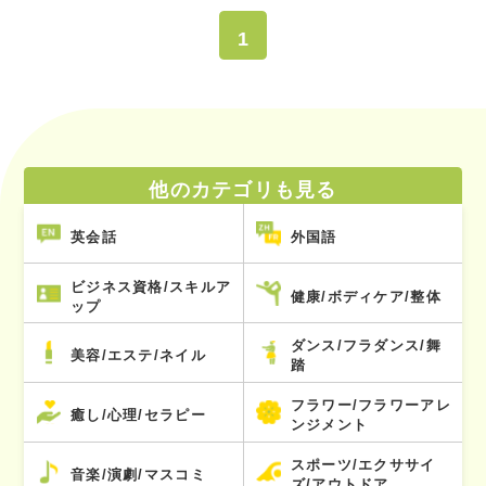
1
他のカテゴリも見る
英会話
外国語
ビジネス資格/スキルア
健康/ボディケア/整体
ップ
ダンス/フラダンス/舞
美容/エステ/ネイル
踏
フラワー/フラワーアレ
癒し/心理/セラピー
ンジメント
スポーツ/エクササイ
音楽/演劇/マスコミ
ズ/アウトドア