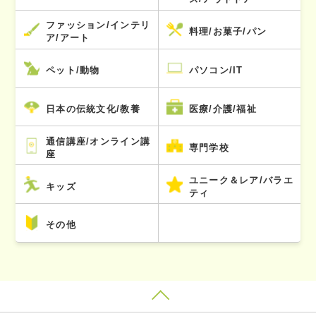
ファッション/インテリ
料理/お菓子/パン
ア/アート
ペット/動物
パソコン/IT
日本の伝統文化/教養
医療/介護/福祉
通信講座/オンライン講
専門学校
座
ユニーク＆レア/バラエ
キッズ
ティ
その他