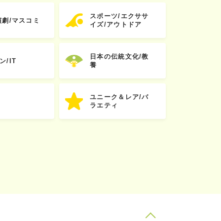
スポーツ/エクササ
演劇/マスコミ
イズ/アウトドア
日本の伝統文化/教
ン/IT
養
ユニーク＆レア/バ
ラエティ