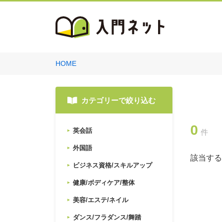
HOME
カテゴリーで絞り込む
0
英会話
件
外国語
該当する
ビジネス資格/スキルアップ
健康/ボディケア/整体
美容/エステ/ネイル
ダンス/フラダンス/舞踏