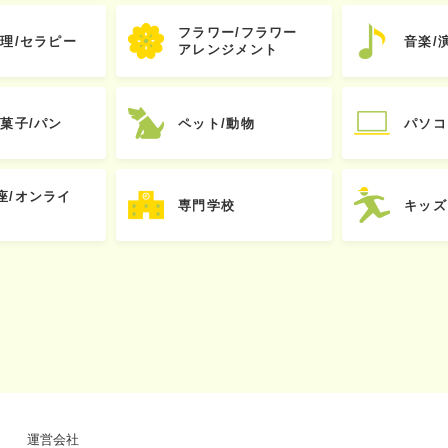
フラワー/フラワー
心理/セラピー
音楽/
アレンジメント
お菓子/パン
ペット/動物
パソコ
座/オンライ
専門学校
キッズ
運営会社