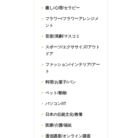
癒し/心理/セラピー
フラワー/フラワーアレンジメ
ント
音楽/演劇/マスコミ
スポーツ/エクササイズ/アウト
ドア
ファッション/インテリア/アー
ト
料理/お菓子/パン
ペット/動物
パソコン/IT
日本の伝統文化/教養
医療/介護/福祉
通信講座/オンライン講座