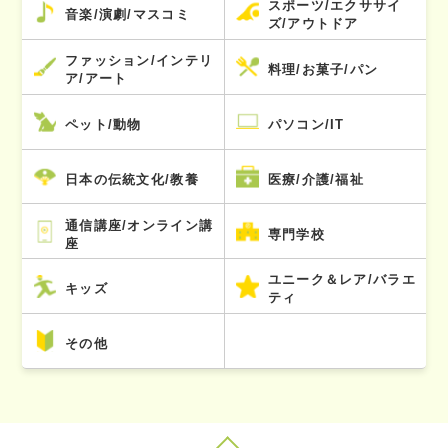
スポーツ/エクササイ
音楽/演劇/マスコミ
ズ/アウトドア
ファッション/インテリ
料理/お菓子/パン
ア/アート
ペット/動物
パソコン/IT
日本の伝統文化/教養
医療/介護/福祉
通信講座/オンライン講
専門学校
座
ユニーク＆レア/バラエ
キッズ
ティ
その他