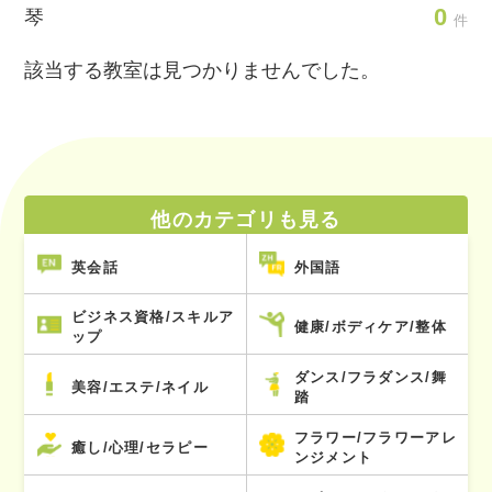
0
琴
件
該当する教室は見つかりませんでした。
他のカテゴリも見る
英会話
外国語
ビジネス資格/スキルア
健康/ボディケア/整体
ップ
ダンス/フラダンス/舞
美容/エステ/ネイル
踏
フラワー/フラワーアレ
癒し/心理/セラピー
ンジメント