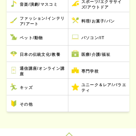
スポーツ/エクササイ
音楽/演劇/マスコミ
ズ/アウトドア
ファッション/インテリ
料理/お菓子/パン
ア/アート
ペット/動物
パソコン/IT
日本の伝統文化/教養
医療/介護/福祉
通信講座/オンライン講
専門学校
座
ユニーク＆レア/バラエ
キッズ
ティ
その他