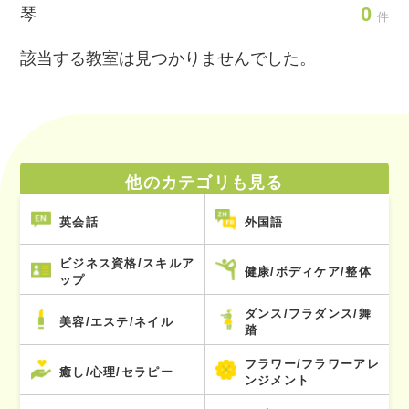
0
琴
件
該当する教室は見つかりませんでした。
他のカテゴリも見る
英会話
外国語
ビジネス資格/スキルア
健康/ボディケア/整体
ップ
ダンス/フラダンス/舞
美容/エステ/ネイル
踏
フラワー/フラワーアレ
癒し/心理/セラピー
ンジメント