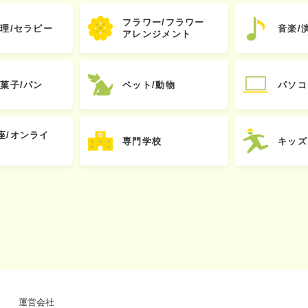
フラワー/フラワー
心理/セラピー
音楽/
アレンジメント
お菓子/パン
ペット/動物
パソコ
座/オンライ
専門学校
キッズ
運営会社