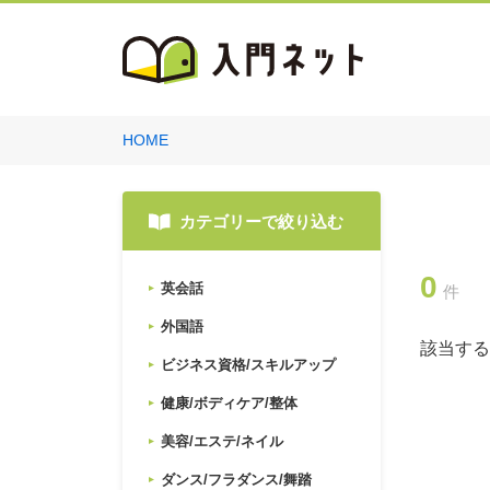
HOME
カテゴリーで絞り込む
0
英会話
件
外国語
該当する
ビジネス資格/スキルアップ
健康/ボディケア/整体
美容/エステ/ネイル
ダンス/フラダンス/舞踏