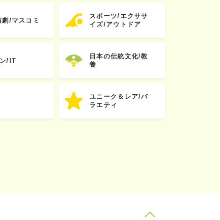
スポーツ/エクササ
演劇/マスコミ
イズ/アウトドア
日本の伝統文化/教
ン/IT
養
ユニーク＆レア/バ
ラエティ