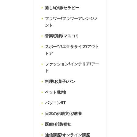
癒し/心理/セラピー
フラワー/フラワーアレンジメ
ント
音楽/演劇/マスコミ
スポーツ/エクササイズ/アウト
ドア
ファッション/インテリア/アー
ト
料理/お菓子/パン
ペット/動物
パソコン/IT
日本の伝統文化/教養
医療/介護/福祉
通信講座/オンライン講座