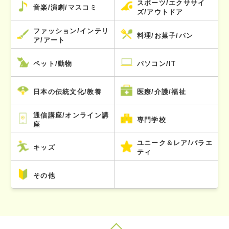
スポーツ/エクササイ
音楽/演劇/マスコミ
ズ/アウトドア
ファッション/インテリ
料理/お菓子/パン
ア/アート
ペット/動物
パソコン/IT
日本の伝統文化/教養
医療/介護/福祉
通信講座/オンライン講
専門学校
座
ユニーク＆レア/バラエ
キッズ
ティ
その他