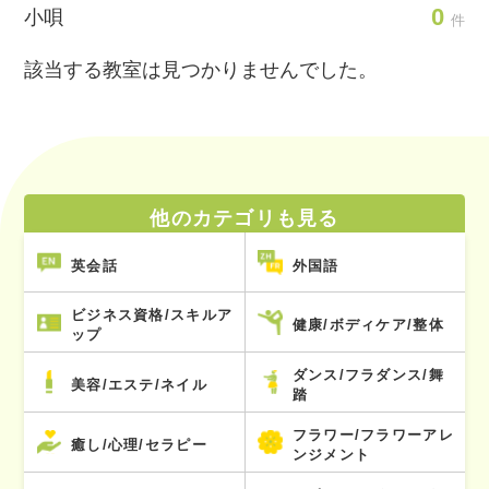
0
小唄
件
該当する教室は見つかりませんでした。
他のカテゴリも見る
英会話
外国語
ビジネス資格/スキルア
健康/ボディケア/整体
ップ
ダンス/フラダンス/舞
美容/エステ/ネイル
踏
フラワー/フラワーアレ
癒し/心理/セラピー
ンジメント