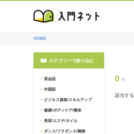
HOME
カテゴリーで絞り込む
0
英会話
件
外国語
該当する
ビジネス資格/スキルアップ
健康/ボディケア/整体
美容/エステ/ネイル
ダンス/フラダンス/舞踏