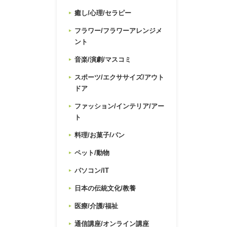
癒し/心理/セラピー
フラワー/フラワーアレンジメ
ント
音楽/演劇/マスコミ
スポーツ/エクササイズ/アウト
ドア
ファッション/インテリア/アー
ト
料理/お菓子/パン
ペット/動物
パソコン/IT
日本の伝統文化/教養
医療/介護/福祉
通信講座/オンライン講座