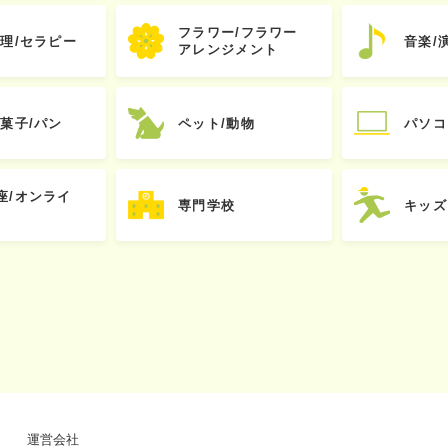
フラワー/フラワー
心理/セラピー
音楽/
アレンジメント
お菓子/パン
ペット/動物
パソコ
座/オンライ
専門学校
キッズ
運営会社