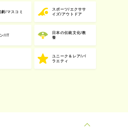
スポーツ/エクササ
演劇/マスコミ
イズ/アウトドア
日本の伝統文化/教
ン/IT
養
ユニーク＆レア/バ
ラエティ