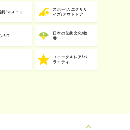
スポーツ/エクササ
演劇/マスコミ
イズ/アウトドア
日本の伝統文化/教
ン/IT
養
ユニーク＆レア/バ
ラエティ