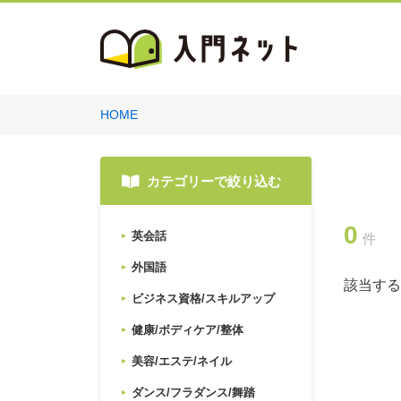
HOME
カテゴリーで絞り込む
0
英会話
件
外国語
該当する
ビジネス資格/スキルアップ
健康/ボディケア/整体
美容/エステ/ネイル
ダンス/フラダンス/舞踏