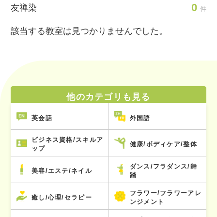
0
友禅染
件
該当する教室は見つかりませんでした。
他のカテゴリも見る
英会話
外国語
ビジネス資格/スキルア
健康/ボディケア/整体
ップ
ダンス/フラダンス/舞
美容/エステ/ネイル
踏
フラワー/フラワーアレ
癒し/心理/セラピー
ンジメント