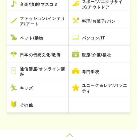
スポーツ/エクササイ
音楽/演劇/マスコミ
ズ/アウトドア
ファッション/インテリ
料理/お菓子/パン
ア/アート
ペット/動物
パソコン/IT
日本の伝統文化/教養
医療/介護/福祉
通信講座/オンライン講
専門学校
座
ユニーク＆レア/バラエ
キッズ
ティ
その他