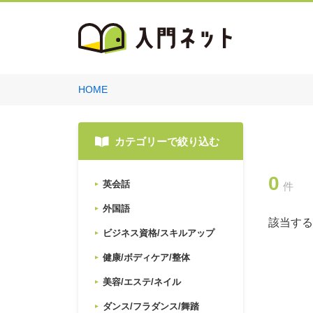
HOME
カテゴリーで絞り込む
0
英会話
件
外国語
該当する
ビジネス資格/スキルアップ
健康/ボディケア/整体
美容/エステ/ネイル
ダンス/フラダンス/舞踏