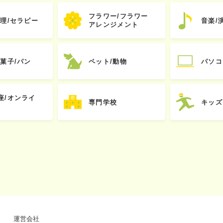
フラワー/フラワー
心理/セラピー
音楽/
アレンジメント
お菓子/パン
ペット/動物
パソコ
座/オンライ
専門学校
キッズ
運営会社