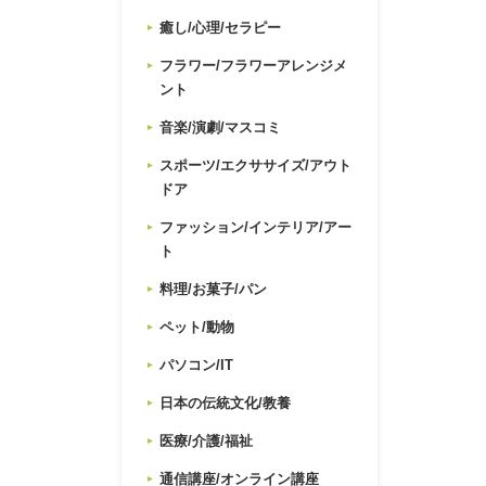
癒し/心理/セラピー
フラワー/フラワーアレンジメ
ント
音楽/演劇/マスコミ
スポーツ/エクササイズ/アウト
ドア
ファッション/インテリア/アー
ト
料理/お菓子/パン
ペット/動物
パソコン/IT
日本の伝統文化/教養
医療/介護/福祉
通信講座/オンライン講座