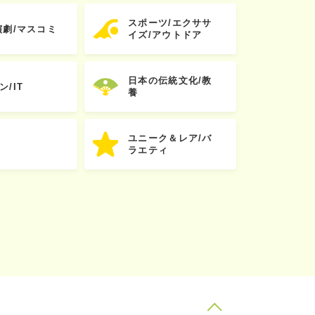
スポーツ/エクササ
演劇/マスコミ
イズ/アウトドア
日本の伝統文化/教
ン/IT
養
ユニーク＆レア/バ
ラエティ